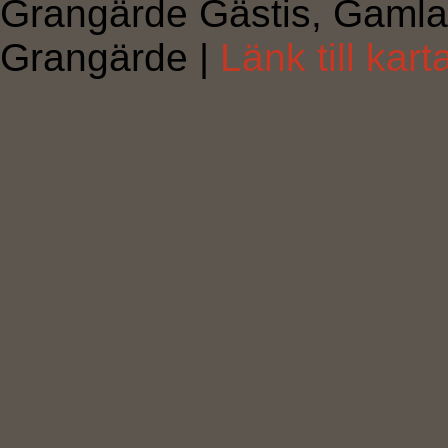
Grangärde Gästis, Gamla
Grangärde |
Länk till kart